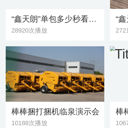
“鑫天朗”单包多少秒看完视频就知道
28920次播放
27
棒棒捆打捆机临泉演示会
棒
10188次播放
10