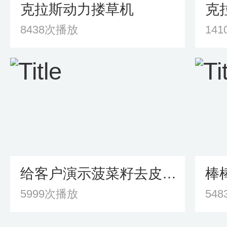
克拉斯动力搂草机
8438次播放
14
给客户演示菠菜籽去皮机正在工作
棒
5999次播放
54