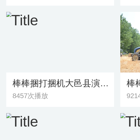
棒棒捆打捆机大邑县演示会
棒
8457次播放
92